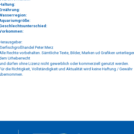
Haltung:
Ernährung:
Wasserregion:
Aquariumgröße:
Geschlechtsunterschied:
Vorkommen:
Herausgeber:
Zierfischgroßhandel Peter Merz
Alle Rechte vorbehalten. Sämtliche Texte, Bilder, Marken ud Grafiken unterliege
dem Urheberrecht
und dürfen ohne Lizenz nicht gewerblich oder kommerziell genutzt werden.
Für die Richtigkeit, Vollständigkeit und Aktualität wird keine Haftung / Gewähr
übernommen.