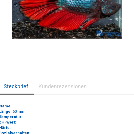
Steckbrief:
Kundenrezensionen
Name:
Länge:
60 mm
Temperatur:
pH-Wert:
Härte:
Sozialverhalten: