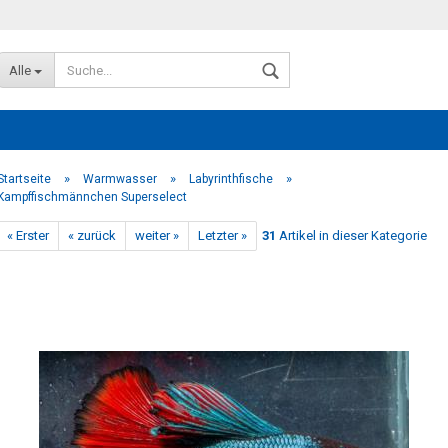
Alle
»
»
»
Startseite
Warmwasser
Labyrinthfische
Kampffischmännchen Superselect
« Erster
« zurück
weiter »
Letzter »
31
Artikel in dieser Kategorie
Konto erstellen
Passwort vergessen?