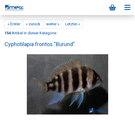
« Erster
« zurück
weiter »
Letzter »
154
Artikel in dieser Kategorie
Cyphotilapia frontos "Burund"