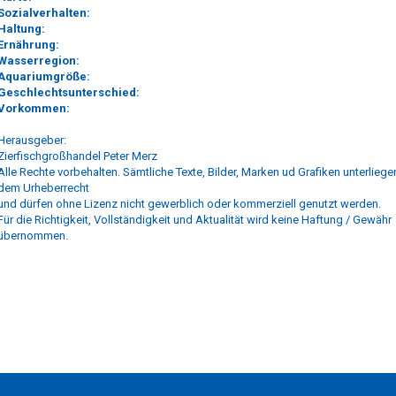
Sozialverhalten:
Haltung:
Ernährung:
Wasserregion:
Aquariumgröße:
Geschlechtsunterschied:
Vorkommen:
Herausgeber:
Zierfischgroßhandel Peter Merz
Alle Rechte vorbehalten. Sämtliche Texte, Bilder, Marken ud Grafiken unterliege
dem Urheberrecht
und dürfen ohne Lizenz nicht gewerblich oder kommerziell genutzt werden.
Für die Richtigkeit, Vollständigkeit und Aktualität wird keine Haftung / Gewähr
übernommen.