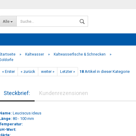
Alle
»
»
»
Startseite
Kaltwasser
Kaltwasserfische & Schnecken
Goldorfe
« Erster
« zurück
weiter »
Letzter »
18
Artikel in dieser Kategorie
Konto erstellen
Steckbrief:
Kundenrezensionen
Passwort vergessen?
Name:
Leuciscus ideus
Länge:
80 - 100 mm
Temperatur:
pH-Wert:
Härte: