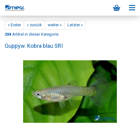
« Erster
« zurück
weiter »
Letzter »
204
Artikel in dieser Kategorie
Guppyw. Kobra blau SRI