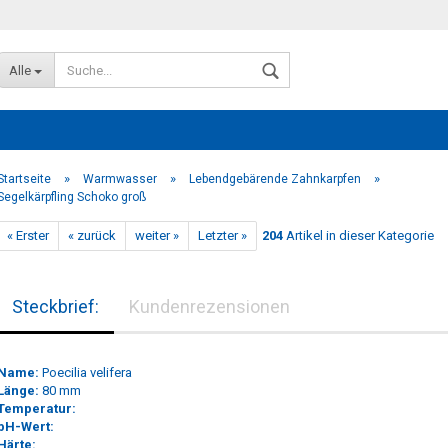
Alle
»
»
»
Startseite
Warmwasser
Lebendgebärende Zahnkarpfen
Segelkärpfling Schoko groß
« Erster
« zurück
weiter »
Letzter »
204
Artikel in dieser Kategorie
Konto erstellen
Steckbrief:
Kundenrezensionen
Passwort vergessen?
Name:
Poecilia velifera
Länge:
80 mm
Temperatur:
pH-Wert:
Härte: