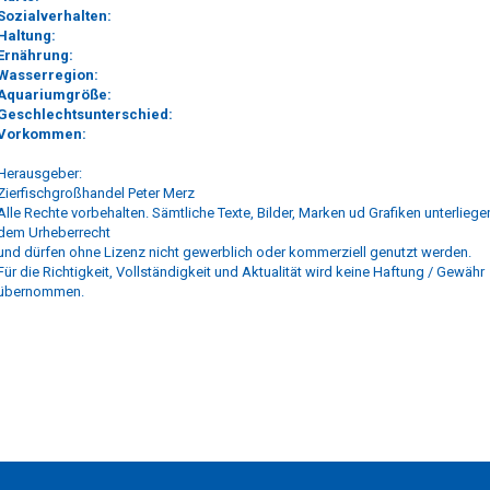
Sozialverhalten:
Haltung:
Ernährung:
Wasserregion:
Aquariumgröße:
Geschlechtsunterschied:
Vorkommen:
Herausgeber:
Zierfischgroßhandel Peter Merz
Alle Rechte vorbehalten. Sämtliche Texte, Bilder, Marken ud Grafiken unterliege
dem Urheberrecht
und dürfen ohne Lizenz nicht gewerblich oder kommerziell genutzt werden.
Für die Richtigkeit, Vollständigkeit und Aktualität wird keine Haftung / Gewähr
übernommen.