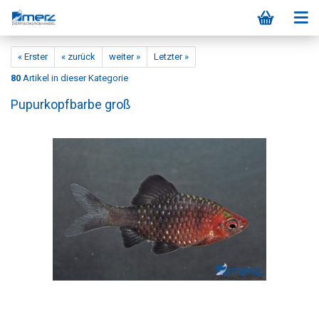
« Erster
« zurück
weiter »
Letzter »
80
Artikel in dieser Kategorie
Pupurkopfbarbe groß