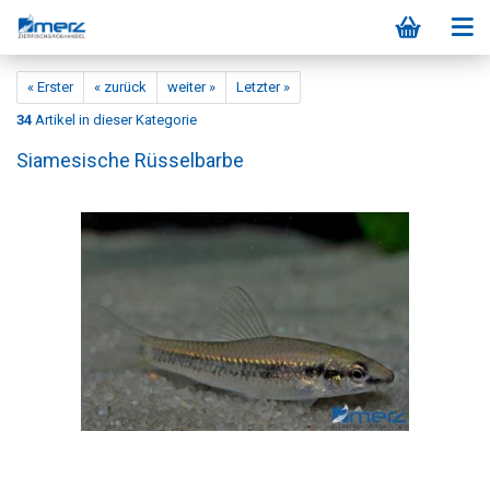
« Erster
« zurück
weiter »
Letzter »
34
Artikel in dieser Kategorie
Siamesische Rüsselbarbe