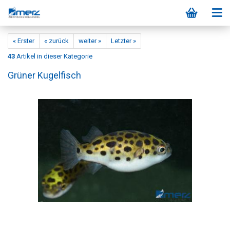
« Erster
« zurück
weiter »
Letzter »
43
Artikel in dieser Kategorie
Grüner Kugelfisch