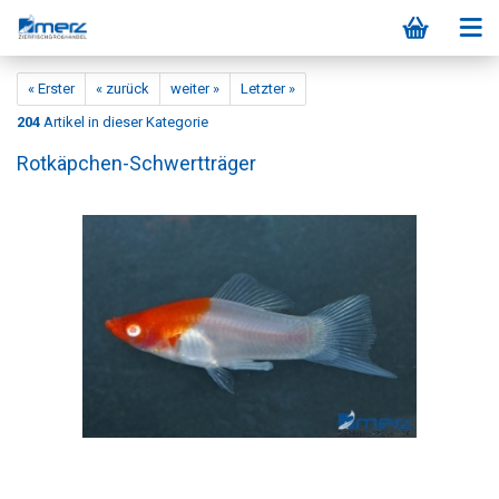
« Erster
« zurück
weiter »
Letzter »
204
Artikel in dieser Kategorie
Rotkäpchen-Schwertträger