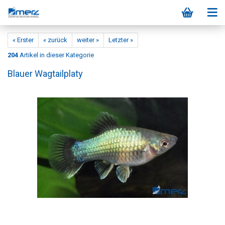
« Erster
« zurück
weiter »
Letzter »
204
Artikel in dieser Kategorie
Blauer Wagtailplaty